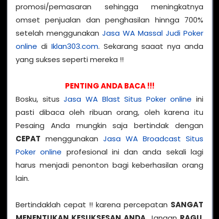
promosi/pemasaran sehingga meningkatnya
omset penjualan dan penghasilan hinnga 700%
setelah menggunakan
Jasa WA Massal Judi Poker
online
di
Iklan303.com
. Sekarang saaat nya anda
yang sukses seperti mereka !!
PENTING ANDA BACA !!!
Bosku, situs
Jasa WA Blast Situs Poker online
ini
pasti dibaca oleh ribuan orang, oleh karena itu
Pesaing Anda mungkin saja bertindak dengan
CEPAT
menggunakan
Jasa WA Broadcast Situs
Poker online
profesional ini dan anda sekali lagi
harus menjadi penonton bagi keberhasilan orang
lain.
Bertindaklah cepat !! karena percepatan
SANGAT
MENENTUKAN KESUKSESAN ANDA
, Jangan
RAGU
,