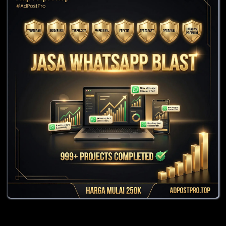
Cari Blog Ini