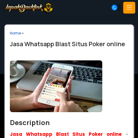
Home
»
Jasa Whatsapp Blast Situs Poker online
Description
Jasa Whatsapp Blast Situs Poker online
-