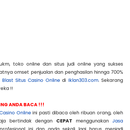
km, toko online dan situs judi online yang sukses
tnya omset penjualan dan penghasilan hinnga 700%
Blast Situs Casino Online
di
Iklan303.com
. Sekarang
eka !!
ING ANDA BACA !!!
Casino Online
ini pasti dibaca oleh ribuan orang, oleh
saja bertindak dengan
CEPAT
menggunakan
Jasa
rofesional ini dan anda sekali lagi harus menjadi