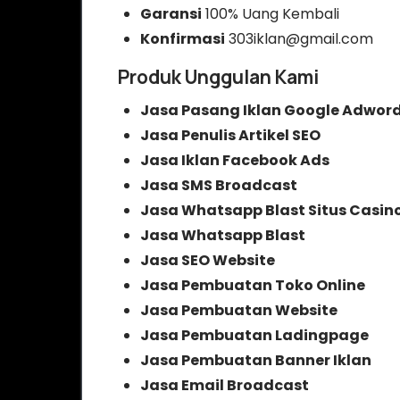
Garansi
100% Uang Kembali
Konfirmasi
303iklan@gmail.com
Produk Unggulan Kami
Jasa Pasang Iklan Google Adwor
Jasa Penulis Artikel SEO
Jasa Iklan Facebook Ads
Jasa SMS Broadcast
Jasa Whatsapp Blast Situs Casino
Jasa Whatsapp Blast
Jasa SEO Website
Jasa Pembuatan Toko Online
Jasa Pembuatan Website
Jasa Pembuatan Ladingpage
Jasa Pembuatan Banner Iklan
Jasa Email Broadcast