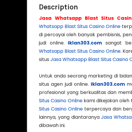
Description
Jasa Whatsapp Blast Situs Casin
Whatsapp Blast Situs Casino Online
terp
di percayai oleh banyak pembisnis, pen
judi online.
Iklan303.com
sangat ber
Whatsapp Blast Situs Casino Online
. Ka
situs
Jasa Whatsapp Blast Situs Casino 
Untuk anda seorang marketing di bida
situs agen judi online.
Iklan303.com
me
profesional yang berkualitas dan mem
Situs Casino Online
kami dikejakan oleh
Situs Casino Online
terpercaya dan berg
lainnya, yang diantaranya
Jasa Whatsap
dibawah ini.