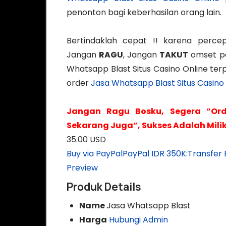
penonton bagi keberhasilan orang lain.
Bertindaklah cepat !! karena perc
Jangan
RAGU
, Jangan
TAKUT
omset pe
Whatsapp Blast Situs Casino Online ter
order
Jasa Whatsapp Blast Situs Casino
Jangan Ragu Bosku, Segera “Or
Sekarang Juga”, Sukses Adalah Milik
35.00 USD
Buy via PayPal
PayPal
IDR 350K:
Transfer
Preview
Produk Details
Name
Jasa Whatsapp Blast
Harga
Hubungi Admin