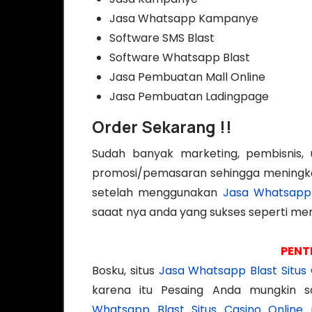
Jasa Whatsapp Kampanye
Software SMS Blast
Software Whatsapp Blast
Jasa Pembuatan Mall Online
Jasa Pembuatan Ladingpage
Order Sekarang !!
Sudah banyak marketing, pembisnis, u
promosi/pemasaran sehingga meningka
setelah menggunakan
Jasa Whatsapp 
saaat nya anda yang sukses seperti mer
PENT
Bosku, situs
Jasa Whatsapp Blast Situs 
karena itu Pesaing Anda mungkin 
Whatsapp Blast Situs Casino Online
p