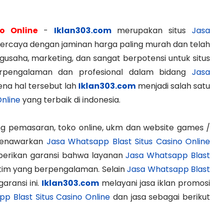
o Online
-
Iklan303.com
merupakan situs
Jasa
ercaya dengan jaminan harga paling murah dan telah
gusaha, marketing, dan sangat berpotensi untuk situs
pengalaman dan profesional dalam bidang
Jasa
rena hal tersebut lah
Iklan303.com
menjadi salah satu
Online
yang terbaik di indonesia.
ng pemasaran, toko online, ukm dan website games /
nawarkan
Jasa Whatsapp Blast Situs Casino Online
berikan garansi bahwa layanan
Jasa Whatsapp Blast
 tim yang berpengalaman. Selain
Jasa Whatsapp Blast
aransi ini.
Iklan303.com
melayani jasa iklan promosi
p Blast Situs Casino Online
dan jasa sebagai berikut