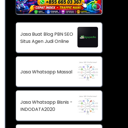
Jasa Buat Blog PBN SEO
Situs Agen Judi Online
Jasa Whatsapp Massal
Jasa Whatsapp Bisnis -
INDODATA2020