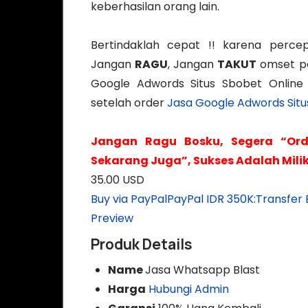
keberhasilan orang lain.
Bertindaklah cepat !! karena perc
Jangan
RAGU
, Jangan
TAKUT
omset pe
Google Adwords Situs Sbobet Online 
setelah order
Jasa Google Adwords Situ
Jangan Ragu Bosku, Segera “Or
Sekarang Juga”, Sukses Adalah Milik
35.00 USD
Buy via PayPal
PayPal
IDR 350K:
Transfer
Preview
Produk Details
Name
Jasa Whatsapp Blast
Harga
Hubungi Admin