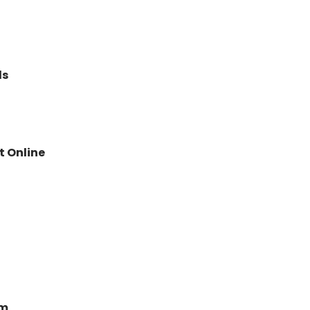
ds
t Online
um