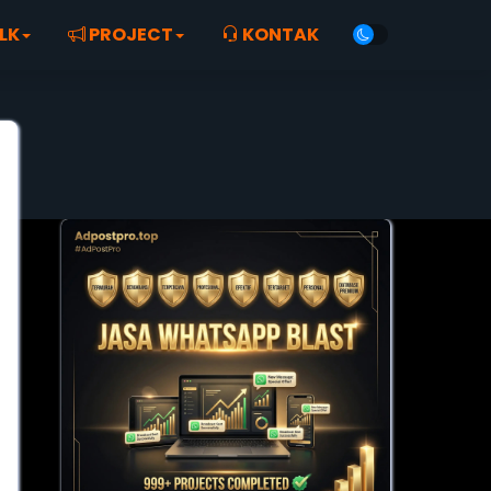
LK
PROJECT
KONTAK