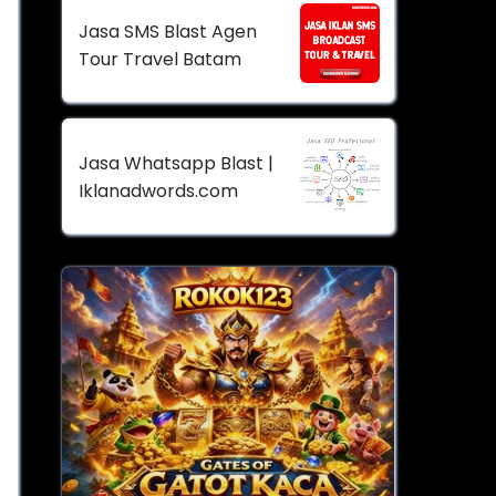
Jasa SMS Blast Agen
Tour Travel Batam
Jasa Whatsapp Blast |
Iklanadwords.com