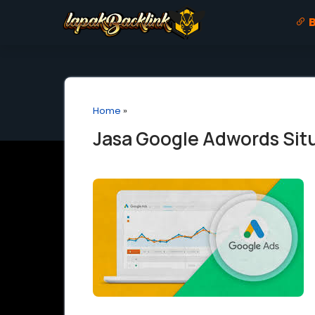
B
Home
»
Jasa Google Adwords Sit