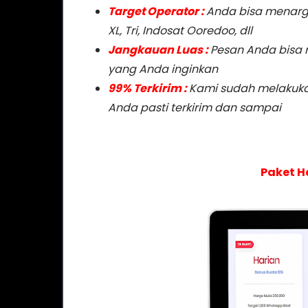
Target Operator :
Anda bisa menarge
XL, Tri, Indosat Ooredoo, dll
Jangkauan Luas :
Pesan Anda bisa 
yang Anda inginkan
99% Terkirim :
Kami sudah melakuka
Anda pasti terkirim dan sampai
Paket H