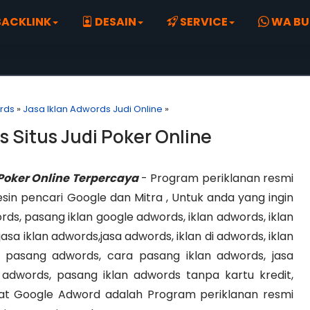
ACKLINK
DESAIN
SERVICE
WA BU
rds
»
Jasa Iklan Adwords Judi Online
»
s Situs Judi Poker Online
 Poker Online Terpercaya
- Program periklanan resmi
mesin pencari Google dan Mitra , Untuk anda yang ingin
rds, pasang iklan google adwords, iklan adwords, iklan
sa iklan adwords,jasa adwords, iklan di adwords, iklan
pasang adwords, cara pasang iklan adwords, jasa
adwords, pasang iklan adwords tanpa kartu kredit,
kat Google Adword adalah Program periklanan resmi