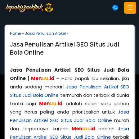
Home
»
Jasa Penulisan Artikel
»
Jasa Penulisan Artikel SEO Situs Judi
Bola Online
Jasa Penulisan Artikel SEO Situs Judi Bola
Online |
Men
uu
.id
– Hallo bapak ibu sekalian, jika
anda sedang mencari
Jasa Penulisan Artikel SEO
Situs Judi Bola Online
termurah dan terbaik di dunia
tentu saja
Men
uu
.id
adalah salah satu pilihan
yang harus paling anda prioritaskan untuk
Jasa
Penulisan Artikel SEO Situs Judi Bola Online
murah
dan terpercaya. karena
Men
uu
.id
adalah
Jasa
Penulisan Artikel SEO Situs Judi Bola Online
terbaik