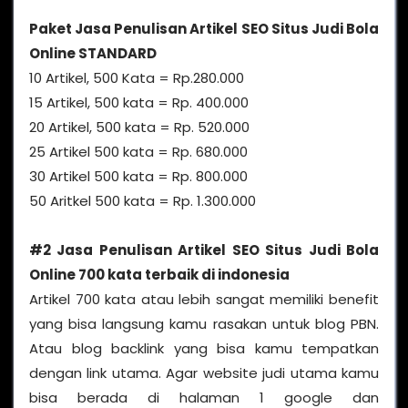
Paket Jasa Penulisan Artikel SEO Situs Judi Bola
Online STANDARD
10 Artikel, 500 Kata = Rp.280.000
15 Artikel, 500 kata = Rp. 400.000
20 Artikel, 500 kata = Rp. 520.000
25 Artikel 500 kata = Rp. 680.000
30 Artikel 500 kata = Rp. 800.000
50 Aritkel 500 kata = Rp. 1.300.000
#2 Jasa Penulisan Artikel SEO Situs Judi Bola
Online 700 kata terbaik di indonesia
Artikel 700 kata atau lebih sangat memiliki benefit
yang bisa langsung kamu rasakan untuk blog PBN.
Atau blog backlink yang bisa kamu tempatkan
dengan link utama. Agar website judi utama kamu
bisa berada di halaman 1 google dan