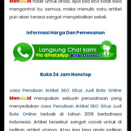
Men
uu
.id
hadir untuk anda, Apa bila kita tidak bisa
mengontrol itu semua, maka menulis satu artikel
pun akan terasa sangat menyebalkan sekali.
Informasi Harga Dan Pemesanan
Buka 24 Jam Nonstop
Jasa Penulisan Artikel SEO Situs Judi Bola Online
Men
uu
.id
merupakan sebuah perusahaan yang
menyediakan
Jasa Penulisan Artikel SEO Situs Judi
Bola Online
terbaik di tahun 2019 berbahasa
indonesia. Artikel tersebut sangat cocok untuk di
jadikan artikel utama. Atau jiga bisa anda jadikan