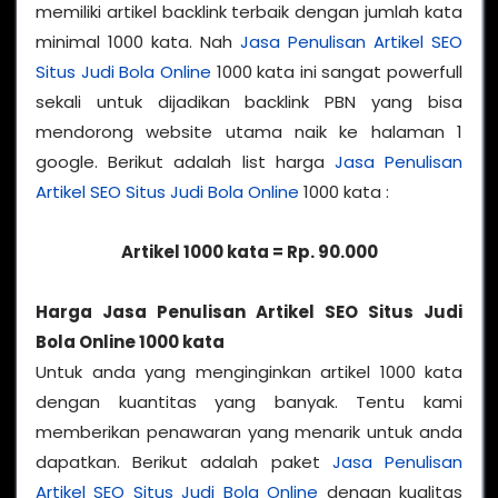
memiliki artikel backlink terbaik dengan jumlah kata
minimal 1000 kata. Nah
Jasa Penulisan Artikel SEO
Situs Judi Bola Online
1000 kata ini sangat powerfull
sekali untuk dijadikan backlink PBN yang bisa
mendorong website utama naik ke halaman 1
google. Berikut adalah list harga
Jasa Penulisan
Artikel SEO Situs Judi Bola Online
1000 kata :
Artikel 1000 kata = Rp. 90.000
Harga Jasa Penulisan Artikel SEO Situs Judi
Bola Online 1000 kata
Untuk anda yang menginginkan artikel 1000 kata
dengan kuantitas yang banyak. Tentu kami
memberikan penawaran yang menarik untuk anda
dapatkan. Berikut adalah paket
Jasa Penulisan
Artikel SEO Situs Judi Bola Online
dengan kualitas