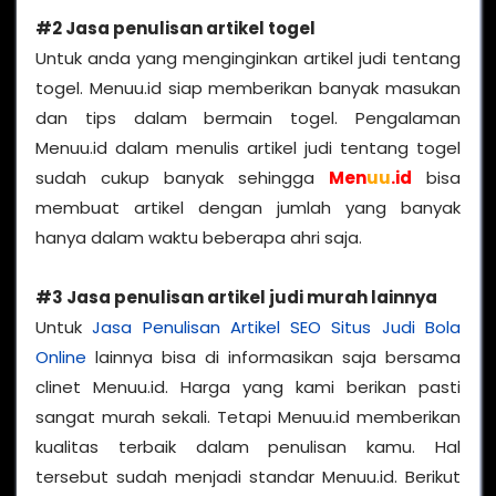
#2 Jasa penulisan artikel togel
Untuk anda yang menginginkan artikel judi tentang
togel. Menuu.id siap memberikan banyak masukan
dan tips dalam bermain togel. Pengalaman
Menuu.id dalam menulis artikel judi tentang togel
sudah cukup banyak sehingga
Men
uu
.id
bisa
membuat artikel dengan jumlah yang banyak
hanya dalam waktu beberapa ahri saja.
#3 Jasa penulisan artikel judi murah lainnya
Untuk
Jasa Penulisan Artikel SEO Situs Judi Bola
Online
lainnya bisa di informasikan saja bersama
clinet Menuu.id. Harga yang kami berikan pasti
sangat murah sekali. Tetapi Menuu.id memberikan
kualitas terbaik dalam penulisan kamu. Hal
tersebut sudah menjadi standar Menuu.id. Berikut