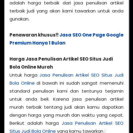
adalah harga terbaik dari jasa penulisan artikel
terbaik judi yang akan kami tawarkan untuk anda
gunakan.
Penawaran khusus!!
Jasa SEO One Page Google
Premium Hanya 1 Bulan
Harga Jasa Penulisan Artikel SEO Situs Judi
Bola Online Murah
Untuk harga
Jasa Penulisan Artikel SEO Situs Judi
Bola Online
di bawah ini sudah sangat memenuhi
standard penulisan kami dan tentunya terjamin
untuk anda beli. Karena jasa penulisan artikel
murah terbaik tentang judi akan kamu dapatkan
dengan harga yang murah dan waktu yang cepat.
Berikut adalah harga
Jasa Penulisan Artikel SEO
Situs Judi Bola Online
yang kamu tawarkan :