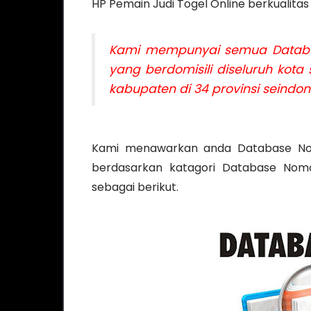
HP Pemain Judi Togel Online berkualitas
Kami mempunyai semua Databas
yang berdomisili diseluruh kot
kabupaten di 34 provinsi seindo
Kami menawarkan anda Database Nomo
berdasarkan katagori Database Nomo
sebagai berikut.