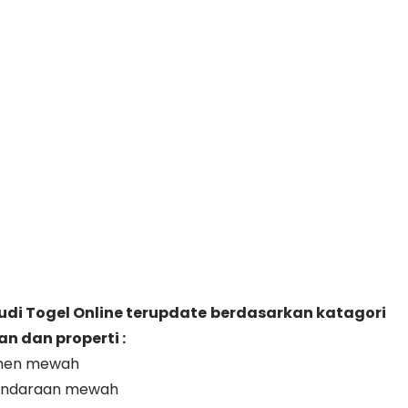
udi Togel Online terupdate berdasarkan katagori
 dan properti :
emen mewah
kendaraan mewah