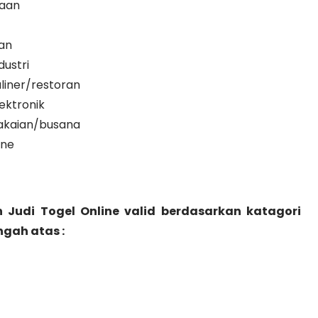
haan
an
ustri
liner/restoran
ektronik
akaian/busana
ine
 Judi Togel Online valid berdasarkan katagori
gah atas :