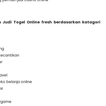
 Judi Togel Online fresh berdasarkan katagori
ng
ecantikan
ar
avel
o belanja online
si
ygame