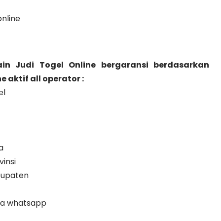
nline
n Judi Togel Online bergaransi berdasarkan
ktif all operator :
el
a
insi
bupaten
na whatsapp