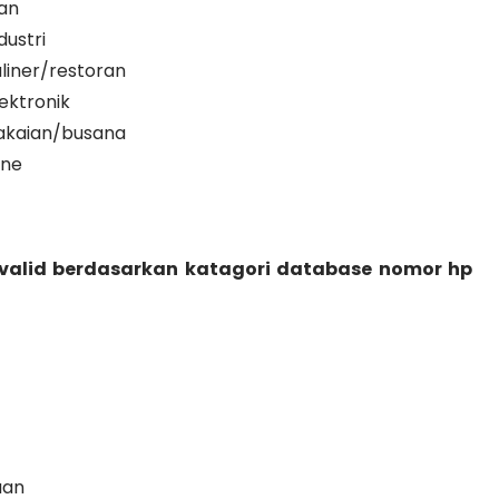
an
ustri
liner/restoran
ektronik
akaian/busana
ine
 valid berdasarkan katagori database nomor hp
aan