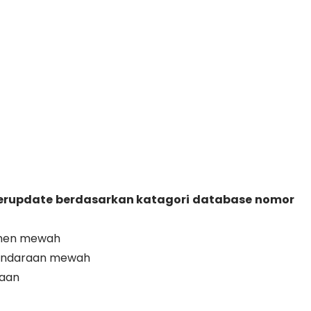
terupdate berdasarkan katagori database nomor
emen mewah
kendaraan mewah
haan