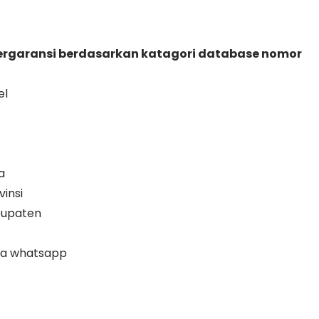
bergaransi berdasarkan katagori database nomor
el
a
insi
bupaten
na whatsapp