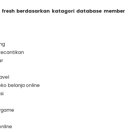
 fresh berdasarkan katagori database member
ng
ecantikan
ar
avel
o belanja online
si
ygame
nline