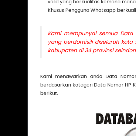
valid yang berkualitas kemana ma
Khusus Pengguna Whatsapp berkualit
Kami mempunyai semua Data N
yang berdomisili diseluruh kot
kabupaten di 34 provinsi seindo
Kami menawarkan anda Data Nomor 
berdasarkan katagori Data Nomor HP 
berikut.