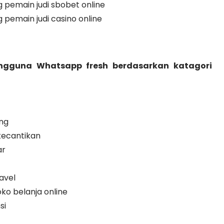
pemain judi sbobet online
emain judi casino online
ngguna Whatsapp fresh berdasarkan katagori
ng
ecantikan
ar
avel
o belanja online
si