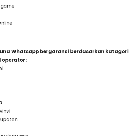
ygame
nline
guna Whatsapp bergaransi berdasarkan katagori
operator :
el
a
insi
bupaten