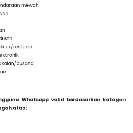
kendaraan mewah
haan
an
ustri
liner/restoran
ektronik
akaian/busana
ine
ngguna Whatsapp valid berdasarkan katagori
gah atas :