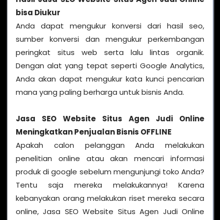
bisa Diukur
Anda dapat mengukur konversi dari hasil seo,
sumber konversi dan mengukur perkembangan
peringkat situs web serta lalu lintas organik.
Dengan alat yang tepat seperti Google Analytics,
Anda akan dapat mengukur kata kunci pencarian
mana yang paling berharga untuk bisnis Anda.
Jasa SEO Website Situs Agen Judi Online
Meningkatkan Penjualan Bisnis OFFLINE
Apakah calon pelanggan Anda melakukan
penelitian online atau akan mencari informasi
produk di google sebelum mengunjungi toko Anda?
Tentu saja mereka melakukannya! Karena
kebanyakan orang melakukan riset mereka secara
online, Jasa SEO Website Situs Agen Judi Online