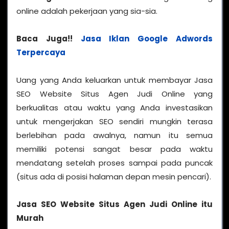
online adalah pekerjaan yang sia-sia.
Baca Juga!!
Jasa Iklan Google Adwords
Terpercaya
Uang yang Anda keluarkan untuk membayar Jasa
SEO Website Situs Agen Judi Online yang
berkualitas atau waktu yang Anda investasikan
untuk mengerjakan SEO sendiri mungkin terasa
berlebihan pada awalnya, namun itu semua
memiliki potensi sangat besar pada waktu
mendatang setelah proses sampai pada puncak
(situs ada di posisi halaman depan mesin pencari).
Jasa SEO Website Situs Agen Judi Online
itu
Murah