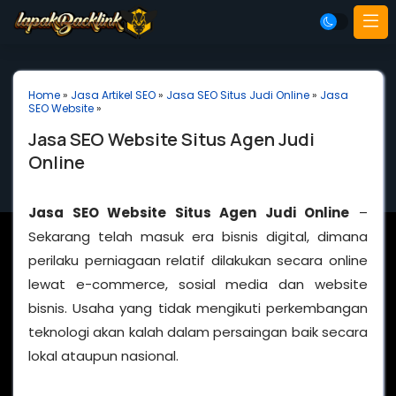
Home
»
Jasa Artikel SEO
»
Jasa SEO Situs Judi Online
»
Jasa
SEO Website
»
Jasa SEO Website Situs Agen Judi
Online
Jasa SEO Website Situs Agen Judi Online
–
Sekarang telah masuk era bisnis digital, dimana
perilaku perniagaan relatif dilakukan secara online
lewat e-commerce, sosial media dan website
bisnis. Usaha yang tidak mengikuti perkembangan
teknologi akan kalah dalam persaingan baik secara
lokal ataupun nasional.