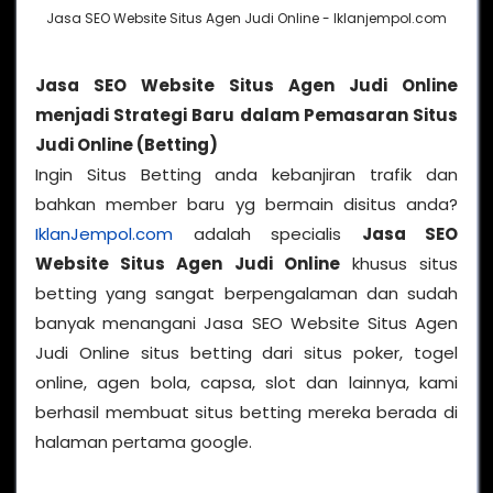
Jasa SEO Website Situs Agen Judi Online - Iklanjempol.com
Jasa SEO Website Situs Agen Judi Online
menjadi Strategi Baru dalam Pemasaran Situs
Judi Online (Betting)
Ingin Situs Betting anda kebanjiran trafik dan
bahkan member baru yg bermain disitus anda?
IklanJempol.com
adalah specialis
Jasa SEO
Website Situs Agen Judi Online
khusus situs
betting yang sangat berpengalaman dan sudah
banyak menangani Jasa SEO Website Situs Agen
Judi Online situs betting dari situs poker, togel
online, agen bola, capsa, slot dan lainnya, kami
berhasil membuat situs betting mereka berada di
halaman pertama google.