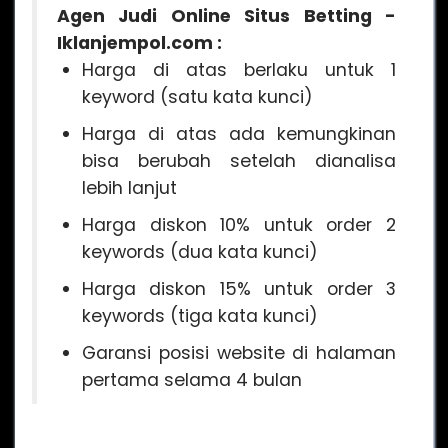
Agen Judi Online Situs Betting -
Iklanjempol.com :
Harga di atas berlaku untuk 1
keyword (satu kata kunci)
Harga di atas ada kemungkinan
bisa berubah setelah dianalisa
lebih lanjut
Harga diskon 10% untuk order 2
keywords (dua kata kunci)
Harga diskon 15% untuk order 3
keywords (tiga kata kunci)
Garansi posisi website di halaman
pertama selama 4 bulan