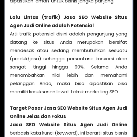
dipastikan ‘aman’ untuk bisnis jangka panjang.
Lalu Lintas (trafik) Jasa SEO Website Situs
Agen Judi Online adalah Potensial
Arti trafik potensial disini adalah pengunjung yang
datang ke situs Anda merupakan bersifat
mendesak atau sedang membutuhkan sesuatu
(produk/jasa) sehingga persentase konversi akan
sangat tinggi hingga 90%. Selama Anda
menambahkan nilai lebih dan memahami
pelanggan Anda, maka bisa dipastikan bisa
memiliki kesuksesan lewat teknik marketing SEO.
Target Pasar Jasa SEO Website Situs Agen Judi
Online Jelas dan Fokus
Jasa SEO Website Situs Agen Judi Online
berbasis kata kunci (keyword), ini berarti situs bisnis