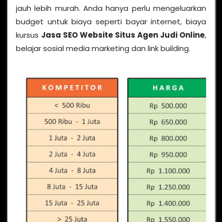
jauh lebih murah. Anda hanya perlu mengeluarkan
budget untuk biaya seperti bayar internet, biaya
kursus
Jasa SEO Website Situs Agen Judi Online
,
belajar sosial media marketing dan link building.