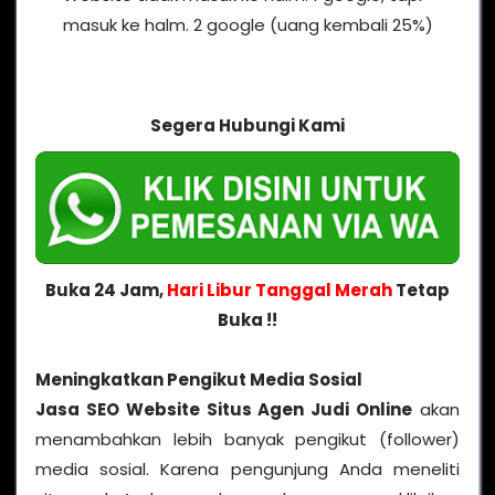
masuk ke halm. 2 google (uang kembali 25%)
Segera Hubungi Kami
Buka 24 Jam,
Hari Libur Tanggal Merah
Tetap
Buka !!
Meningkatkan Pengikut Media Sosial
Jasa SEO Website Situs Agen Judi Online
akan
menambahkan lebih banyak pengikut (follower)
media sosial. Karena pengunjung Anda meneliti