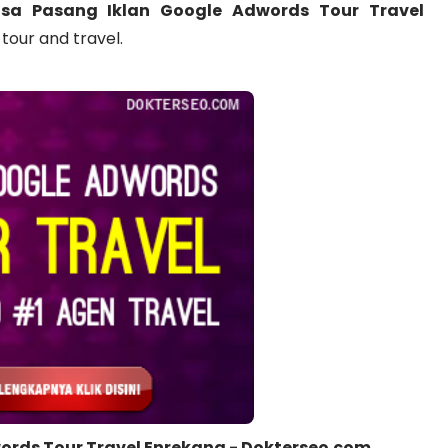
sa Pasang Iklan Google Adwords Tour Travel
tour and travel.
ords Tour Travel Enrekang - Dokterseo.com